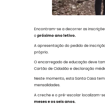
Encontram-se a decorrer as inscriçõe
o
próximo ano letivo.
A apresentação do pedido de inscrição
próprio.
O encarregado de educação deve tamb
Cartão de Cidadão e declaração médic
Neste momento, esta Santa Casa tem 
mensalidades.
A creche e o pré-escolar localizam-s
meses e os seis anos.