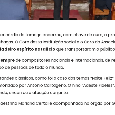
isericórdia de Lamego encerrou, com chave de ouro, a p
Chagas. O Coro desta instituição social e o Coro da Asso
adeiro espírito natalício
que transportaram o público
sempre
de compositores nacionais e internacionais, de 
ção de pessoas de todo o mundo.
grandes clássicos, como foi o caso dos temas “Noite Feliz
onizado por António Cartageno. O hino “Adeste Fideles”, 
ndo, encerrou a atuação conjunta.
a maestrina Mariana Certal e acompanhado no órgão por G