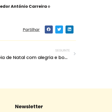
edor António Carreira
e
Partilhar
SEGUINTE
Santa Casa vive Ceia de Natal com alegria e boa disposição
Newsletter