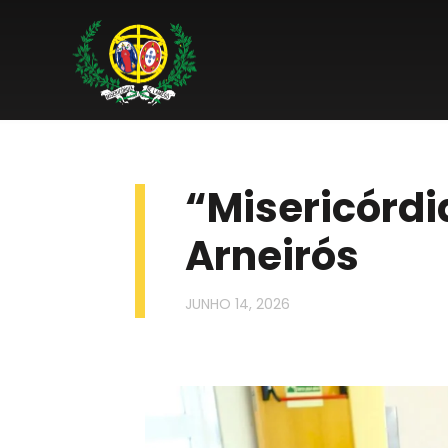
“Misericórdi
Arneirós
JUNHO 14, 2026