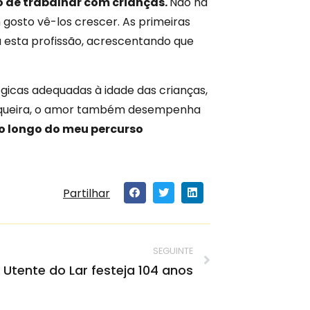
 de trabalhar com crianças.
Não há
 gosto vê-los crescer. As primeiras
a esta profissão, acrescentando que
ógicas adequadas à idade das crianças,
a Sequeira, o amor também desempenha
o longo do meu percurso
Partilhar
SEGUINTE
Utente do Lar festeja 104 anos