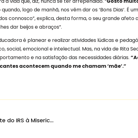
a a vida que, diz, nunca se ter arrependido. “
Gosto muito
 quando, logo de manhã, nos vêm dar os ‘Bons Dias’. É um
dos connosco”, explica, desta forma, o seu grande afeto 
es dar beijos e abraços”.
ucadora é planear e realizar atividades lúdicas e pedag
co, social, emocional e intelectual. Mas, na vida de Rit
ortamento e na satisfação das necessidades diárias.
“A
marcantes acontecem quando me chamam ‘mãe’.”
Contribuintes podem doar parte do IRS à Misericórdia