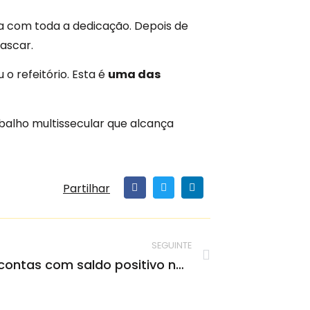
a com toda a dedicação. Depois de
ascar.
 refeitório. Esta é
uma das
balho multissecular que alcança
Partilhar
SEGUINTE
Misericórdia prevê contas com saldo positivo no próximo ano