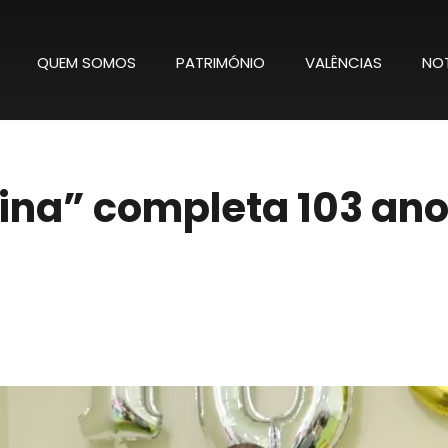
QUEM SOMOS
PATRIMÓNIO
VALÊNCIAS
NOT
na” completa 103 anos