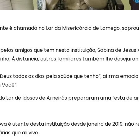
te é chamada no Lar da Misericórdia de Lamego, soprou 
los amigos que tem nesta instituição, Sabina de Jesus A
o. À distância, outros familiares também lhe desejaram u
Deus todos os dias pela saúde que tenho”, afirma emocion
 Você”.
do Lar de Idosos de Arneirós prepararam uma festa de ani
ova é utente desta instituição desde janeiro de 2019, não 
as que ali vive.