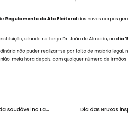
de
Regulamento do Ato Eleitoral
dos novos corpos gere
instituição, situado no Largo Dr. João de Almeida, no
dia 
dinária não puder realizar-se por falta de maioria legal, 
ião, meia hora depois, com qualquer número de Irmãos 
“Misericórdia Viva” promove vida saudável no Lar de Idosos
Dia das Bruxas ins