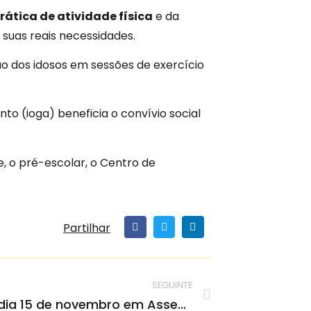
rática de atividade física
e da
suas reais necessidades.
o dos idosos em sessões de exercício
to (ioga) beneficia o convívio social
e, o pré-escolar, o Centro de
Partilhar
SEGUINTE
Misericórdia reúne dia 15 de novembro em Assembleia Geral