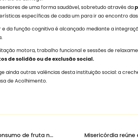
s seniores de uma forma saudável, sobretudo através da
p
ísticas específicas de cada um para ir ao encontro das 
e da função cognitiva é alcançado mediante a integraçã
.
itação motora, trabalho funcional e sessões de relaxamen
os de solidão ou de exclusão social.
 ainda outras valências desta instituição social: a crech
sa de Acolhimento.
Jardim de infância apela ao consumo de fruta no Dia da Alimentação