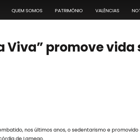
QUEM SOMOS
PATRIMÓNIO
VALÊNCIAS
NOT
a Viva” promove vida 
ombatido, nos últimos anos, o sedentarismo e promovido
icórdia de Lamego.